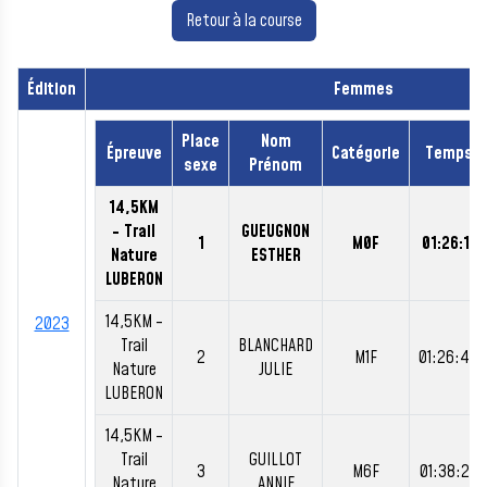
Retour à la course
Édition
Femmes
Place
Nom
Épreuve
Catégorie
Temps
sexe
Prénom
14,5KM
- Trail
GUEUGNON
1
M0F
01:26:11
Nature
ESTHER
LUBERON
14,5KM -
2023
Trail
BLANCHARD
2
M1F
01:26:47
Nature
JULIE
LUBERON
14,5KM -
Trail
GUILLOT
3
M6F
01:38:27
Nature
ANNIE