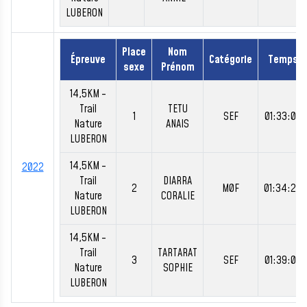
LUBERON
Place
Nom
Épreuve
Catégorie
Temps
sexe
Prénom
14,5KM -
Trail
TETU
1
SEF
01:33:02
Nature
ANAIS
LUBERON
14,5KM -
2022
Trail
DIARRA
2
M0F
01:34:20
Nature
CORALIE
LUBERON
14,5KM -
Trail
TARTARAT
3
SEF
01:39:06
Nature
SOPHIE
LUBERON