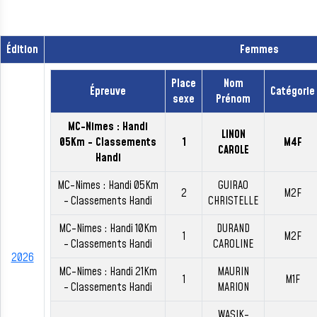
Édition
Femmes
Place
Nom
Épreuve
Catégorie
sexe
Prénom
MC-Nimes : Handi
LINON
05Km - Classements
1
M4F
CAROLE
Handi
MC-Nimes : Handi 05Km
GUIRAO
2
M2F
- Classements Handi
CHRISTELLE
MC-Nimes : Handi 10Km
DURAND
1
M2F
- Classements Handi
CAROLINE
2026
MC-Nimes : Handi 21Km
MAURIN
1
M1F
- Classements Handi
MARION
WASIK-