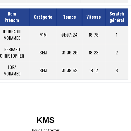
Nom
Scratch
Catégorie
Temps
Vitesse
Prénom
général
JOURHAOUI
M1M
01:07:24
18.78
1
MOHAMED
BERRAHO
SEM
01:09:26
18.23
2
CHRISTOPHER
TORA
SEM
01:09:52
18.12
3
MOHAMED
KMS
Nous Contacter