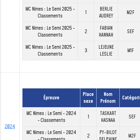
MC Nimes : Le Semi 2025 -
BERLIE
1
M2F
Classements
AUDREY
MC Nimes : Le Semi 2025 -
FABIAN
2
SEF
Classements
HANNAH
MC Nimes : Le Semi 2025 -
LEJEUNE
3
M1F
Classements
LESLIE
Place
Nom
Épreuve
Catégori
sexe
Prénom
MC Nimes : Le Semi - 2024
TASKART
1
SEF
- Classements
HASNAA
2024
MC Nimes : Le Semi - 2024
PY-BILOT
2
M2F
- Classements
DELPHINE