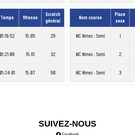
Scratch
Place
Temps
Vitesse
Nom course
général
sexe
01:19:52
15.85
26
MC Nimes : Semi
1
01:21:06
15.61
32
MC Nimes : Semi
2
01:24:01
15.07
50
MC Nimes : Semi
3
SUIVEZ-NOUS
Facebook