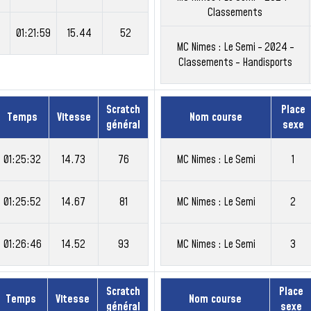
Classements
01:21:59
15.44
52
MC Nimes : Le Semi - 2024 -
Classements - Handisports
Scratch
Place
Temps
Vitesse
Nom course
général
sexe
01:25:32
14.73
76
MC Nimes : Le Semi
1
01:25:52
14.67
81
MC Nimes : Le Semi
2
01:26:46
14.52
93
MC Nimes : Le Semi
3
Scratch
Place
Temps
Vitesse
Nom course
général
sexe