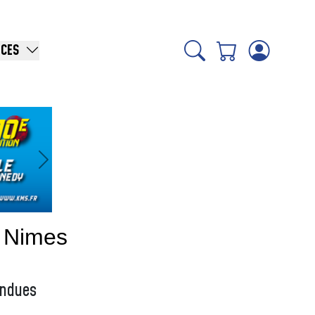
ICES
Suivant
 Nimes
ondues