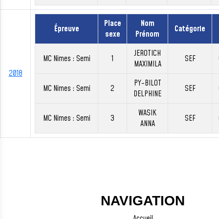
Place
Nom
Épreuve
Catégorie
sexe
Prénom
JEROTICH
MC Nimes : Semi
1
SEF
MAXIMILA
2018
PY-BILOT
MC Nimes : Semi
2
SEF
DELPHINE
WASIK
MC Nimes : Semi
3
SEF
ANNA
NAVIGATION
Accueil