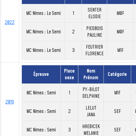
SENTER
MC Nimes : Le Semi
1
M0F
ELODIE
2022
PIEDBOIS
MC Nimes : Le Semi
2
M0F
PAULINE
FEUTRIER
MC Nimes : Le Semi
3
M1F
FLORENCE
Place
Nom
Épreuve
Catégorie
sexe
Prénom
PY-BILOT
MC Nimes : Semi
1
M1F
DELPHINE
2019
LELUT
MC Nimes : Semi
2
SEF
JANA
HREBICEK
MC Nimes : Semi
3
SEF
MELANIE