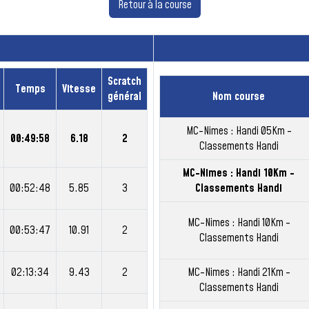
Retour à la course
Scratch
Temps
Vitesse
général
Nom course
MC-Nimes : Handi 05Km -
00:49:58
6.18
2
Classements Handi
MC-Nimes : Handi 10Km -
00:52:48
5.85
3
Classements Handi
MC-Nimes : Handi 10Km -
00:53:47
10.91
2
Classements Handi
02:13:34
9.43
2
MC-Nimes : Handi 21Km -
Classements Handi