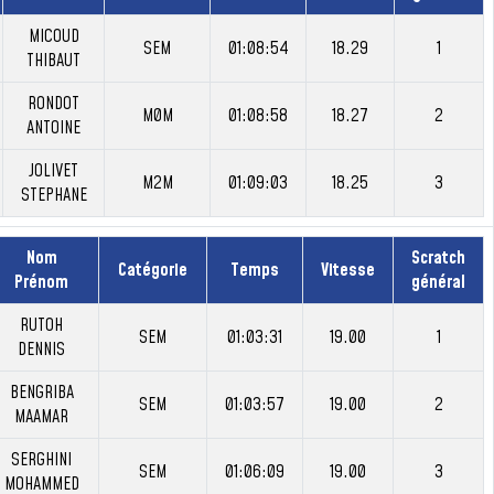
MICOUD
SEM
01:08:54
18.29
1
THIBAUT
RONDOT
M0M
01:08:58
18.27
2
ANTOINE
JOLIVET
M2M
01:09:03
18.25
3
STEPHANE
Nom
Scratch
Catégorie
Temps
Vitesse
Prénom
général
RUTOH
SEM
01:03:31
19.00
1
DENNIS
BENGRIBA
SEM
01:03:57
19.00
2
MAAMAR
SERGHINI
SEM
01:06:09
19.00
3
MOHAMMED