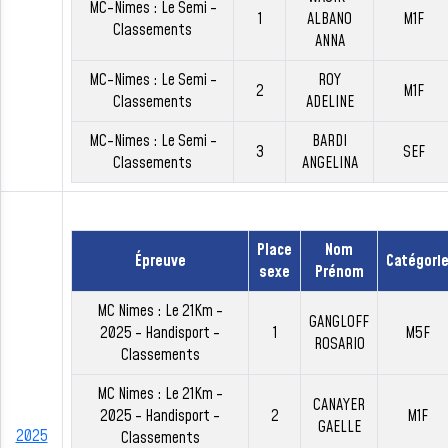
MC-Nimes : Le Semi -
1
ALBANO
M1F
Classements
ANNA
MC-Nimes : Le Semi -
ROY
2
M1F
Classements
ADELINE
MC-Nimes : Le Semi -
BARDI
3
SEF
Classements
ANGELINA
Place
Nom
Épreuve
Catégori
sexe
Prénom
MC Nimes : Le 21Km -
GANGLOFF
2025 - Handisport -
1
M5F
ROSARIO
Classements
MC Nimes : Le 21Km -
CANAYER
2025 - Handisport -
2
M1F
GAELLE
2025
Classements