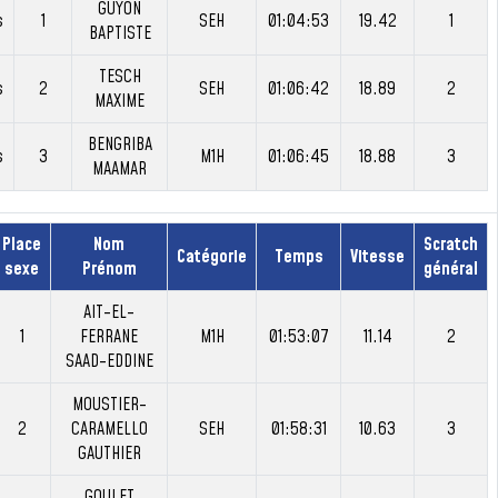
GUYON
s
1
SEH
01:04:53
19.42
1
BAPTISTE
TESCH
s
2
SEH
01:06:42
18.89
2
MAXIME
BENGRIBA
s
3
M1H
01:06:45
18.88
3
MAAMAR
Place
Nom
Scratch
Catégorie
Temps
Vitesse
sexe
Prénom
général
AIT-EL-
1
FERRANE
M1H
01:53:07
11.14
2
SAAD-EDDINE
MOUSTIER-
2
CARAMELLO
SEH
01:58:31
10.63
3
GAUTHIER
GOULET