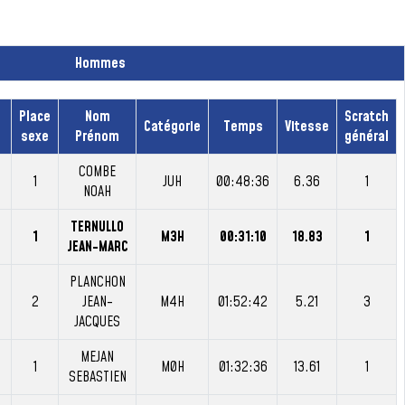
Hommes
Place
Nom
Scratch
Catégorie
Temps
Vitesse
sexe
Prénom
général
COMBE
1
JUH
00:48:36
6.36
1
NOAH
TERNULLO
1
M3H
00:31:10
18.83
1
JEAN-MARC
PLANCHON
2
JEAN-
M4H
01:52:42
5.21
3
JACQUES
MEJAN
1
M0H
01:32:36
13.61
1
SEBASTIEN