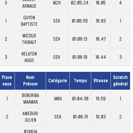
3
M2H
02:05:24
10.05
4
ARNAUD
GUYON
1
SEH
01:06:55
18.83
1
BAPTISTE
MICOUD
2
SEH
01:08:13
18.47
2
THIBAUT
NELATON
3
SEH
01:08:19
18.44
3
HUGO
Place
Nom
Scratch
Catégorie
Temps
Vitesse
sexe
Prénom
général
BENGRIBA
1
M0H
01:04:38
19.59
1
MAAMAR
AMEDURI
2
SEH
01:06:31
19.03
2
JULIEN
NYAKUA