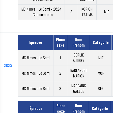
MC Nimes : Le Semi - 2024
KORICHI
3
M1F
- Classements
FATIMA
Place
Nom
Épreuve
Catégorie
sexe
Prénom
BERLIE
MC Nimes : Le Semi
1
M1F
AUDREY
2023
BARLAGUET
MC Nimes : Le Semi
2
M0F
MARION
MARFAING
MC Nimes : Le Semi
3
SEF
GAELLE
Place
Nom
Épreuve
Catégorie
sexe
Prénom