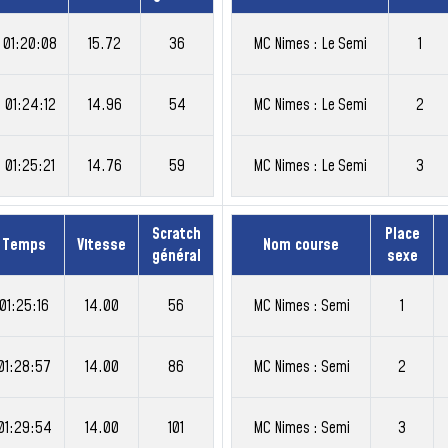
01:20:08
15.72
36
MC Nimes : Le Semi
1
01:24:12
14.96
54
MC Nimes : Le Semi
2
01:25:21
14.76
59
MC Nimes : Le Semi
3
Scratch
Place
Temps
Vitesse
Nom course
général
sexe
01:25:16
14.00
56
MC Nimes : Semi
1
01:28:57
14.00
86
MC Nimes : Semi
2
01:29:54
14.00
101
MC Nimes : Semi
3