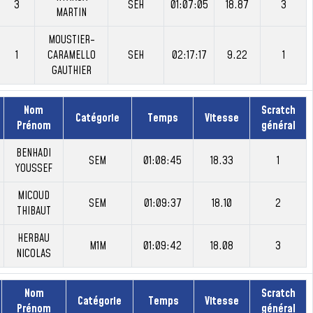
3
SEH
01:07:05
18.87
3
MARTIN
MOUSTIER-
1
CARAMELLO
SEH
02:17:17
9.22
1
GAUTHIER
Nom
Scratch
Catégorie
Temps
Vitesse
Prénom
général
BENHADI
SEM
01:08:45
18.33
1
YOUSSEF
MICOUD
SEM
01:09:37
18.10
2
THIBAUT
HERBAU
M1M
01:09:42
18.08
3
NICOLAS
Nom
Scratch
Catégorie
Temps
Vitesse
Prénom
général