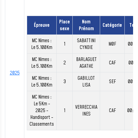
Place
Nom
Épreuve
Catégorie
Tem
sexe
Prénom
MC Nimes :
SABATTINI
1
M0F
00:1
Le 5.100Km
CYNDIE
MC Nimes :
BARLAGUET
2
CAF
00:1
Le 5.100Km
AGATHE
2025
MC Nimes :
GABILLOT
3
SEF
00:1
Le 5.100Km
LISA
MC Nimes :
Le 5Km -
VERRECCHIA
2025 -
1
CAF
00:3
INES
Handisport -
Classements