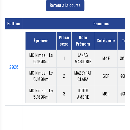
Retour à la course
Édition
Femmes
Place
Nom
Épreuve
Catégorie
Tem
sexe
Prénom
MC Nimes : Le
JANAS
1
M4F
00:2
5.100Km
MARJORIE
2026
MC Nimes : Le
MAZEYRAT
2
SEF
00:2
5.100Km
CLARA
MC Nimes : Le
JODTS
3
M0F
00:2
5.100Km
AMBRE