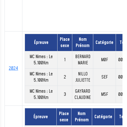
Place
Nom
Épreuve
Catégorie
Te
sexe
Prénom
MC Nimes : Le
BERNARD
1
M0F
00:2
5.100Km
MARIE
2024
MC Nimes : Le
NILLO
2
SEF
00:2
5.100Km
JULIETTE
MC Nimes : Le
GAYRARD
3
M5F
00:2
5.100Km
CLAUDINE
Place
Nom
Épreuve
Catégorie
Tem
sexe
Prénom