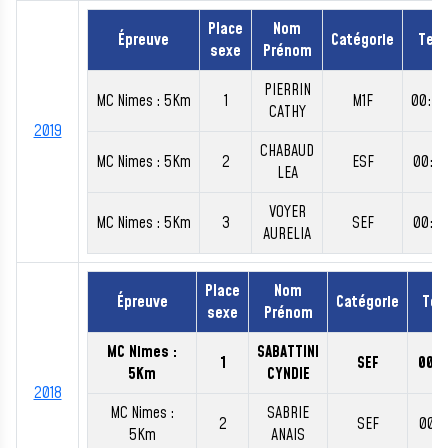
Place
Nom
Épreuve
Catégorie
Tem
sexe
Prénom
PIERRIN
MC Nimes : 5Km
1
M1F
00:20
CATHY
2019
CHABAUD
MC Nimes : 5Km
2
ESF
00:22
LEA
VOYER
MC Nimes : 5Km
3
SEF
00:23
AURELIA
Place
Nom
Épreuve
Catégorie
Tem
sexe
Prénom
MC Nimes :
SABATTINI
1
SEF
00:1
5Km
CYNDIE
2018
MC Nimes :
SABRIE
2
SEF
00:1
5Km
ANAIS