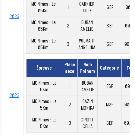
MC Nimes : Le
GARNIER
1
SEF
00:1
05Km
JULIE
2023
MC Nimes : Le
DUBAN
2
SEF
00:1
05Km
AMELIE
MC Nimes : Le
WILMART
3
SEF
00:2
05Km
ANGELINA
Place
Nom
Épreuve
Catégorie
Tem
sexe
Prénom
MC Nimes : Le
DUBAN
1
ESF
00:1
5Km
AMELIE
2022
MC Nimes : Le
DAZIN
2
M2F
00:2
5Km
MONIKA
MC Nimes : Le
CINOTTI
3
SEF
00:2
5Km
CELIA