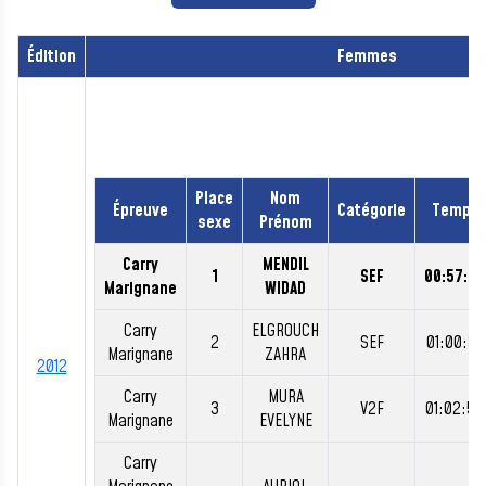
Édition
Femmes
Place
Nom
Épreuve
Catégorie
Temps
sexe
Prénom
Carry
MENDIL
1
SEF
00:57:42
Marignane
WIDAD
Carry
ELGROUCH
2
SEF
01:00:30
Marignane
ZAHRA
2012
Carry
MURA
3
V2F
01:02:54
Marignane
EVELYNE
Carry