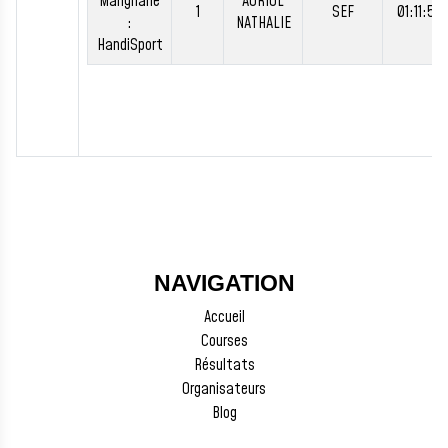
Marignane
AURIOL
1
SEF
01:11:59
:
NATHALIE
HandiSport
NAVIGATION
Accueil
Courses
Résultats
Organisateurs
Blog