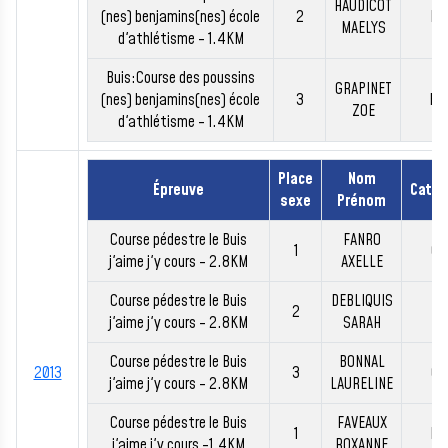
HAUDICOT
(nes) benjamins(nes) école
2
BE
MAELYS
d'athlétisme - 1.4KM
Buis:Course des poussins
GRAPINET
(nes) benjamins(nes) école
3
PO
ZOE
d'athlétisme - 1.4KM
Place
Nom
Épreuve
Catég
sexe
Prénom
Course pédestre le Buis
FANRO
1
CA
j'aime j'y cours - 2.8KM
AXELLE
Course pédestre le Buis
DEBLIQUIS
2
MI
j'aime j'y cours - 2.8KM
SARAH
Course pédestre le Buis
BONNAL
2013
3
CA
j'aime j'y cours - 2.8KM
LAURELINE
Course pédestre le Buis
FAVEAUX
1
PO
j'aime j'y cours -1.4KM
ROXANNE