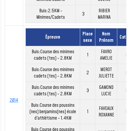
Buis:2.5KM -
RIBIER
3
MI
Minimes/Cadets
MARINA
Place
Nom
Épreuve
Catég
sexe
Prénom
Buis:Course des minimes
FAVRO
1
MI
cadets (tes) - 2.8KM
AMELIE
Buis:Course des minimes
MEROT
2
MI
cadets (tes) - 2.8KM
JULIETTE
Buis:Course des minimes
GAMOND
3
MI
cadets (tes) - 2.8KM
LUCIE
2014
Buis:Course des poussins
FAVEAUX
(nes) benjamins(nes) école
1
BE
ROXANNE
d'athlétisme - 1.4KM
Buis:Course des poussins