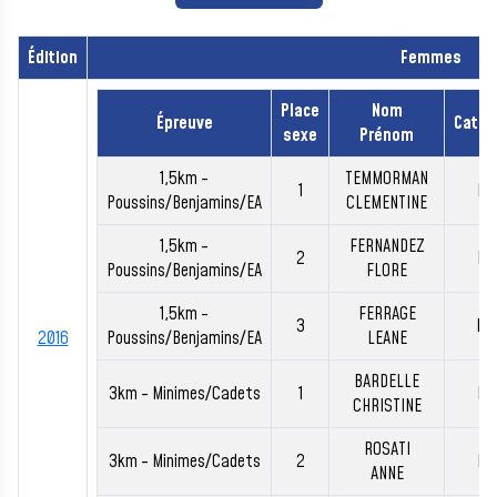
Édition
Femmes
Place
Nom
Épreuve
Catég
sexe
Prénom
1,5km -
TEMMORMAN
1
BE
Poussins/Benjamins/EA
CLEMENTINE
1,5km -
FERNANDEZ
2
BE
Poussins/Benjamins/EA
FLORE
1,5km -
FERRAGE
3
PO
2016
Poussins/Benjamins/EA
LEANE
BARDELLE
3km - Minimes/Cadets
1
M1
CHRISTINE
ROSATI
3km - Minimes/Cadets
2
M1
ANNE