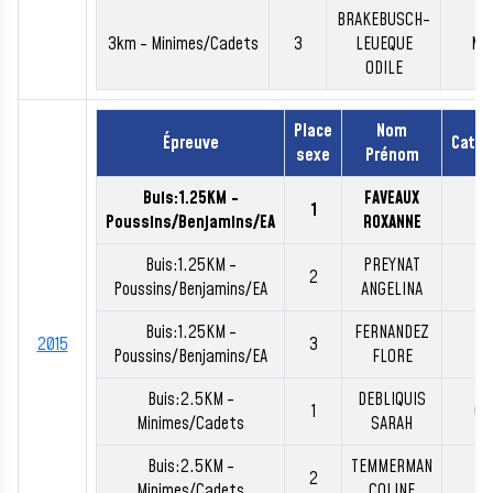
BRAKEBUSCH-
3km - Minimes/Cadets
3
LEUEQUE
M2
ODILE
Place
Nom
Épreuve
Catég
sexe
Prénom
Buis:1.25KM -
FAVEAUX
1
BE
Poussins/Benjamins/EA
ROXANNE
Buis:1.25KM -
PREYNAT
2
BE
Poussins/Benjamins/EA
ANGELINA
Buis:1.25KM -
FERNANDEZ
2015
3
BE
Poussins/Benjamins/EA
FLORE
Buis:2.5KM -
DEBLIQUIS
1
CA
Minimes/Cadets
SARAH
Buis:2.5KM -
TEMMERMAN
2
MI
Minimes/Cadets
COLINE