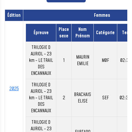
Édition
Femmes
Place
Nom
Épreuve
Catégorie
Tem
sexe
Prénom
TRILOGIE D
AURIOL - 23
MAURIN
km - LE TRAIL
1
M0F
02:34
EMILIE
DES
ENCANNAUX
TRILOGIE D
2025
AURIOL - 23
BRACHAIS
km - LE TRAIL
2
SEF
02:35
ELISE
DES
ENCANNAUX
TRILOGIE D
AURIOL - 23