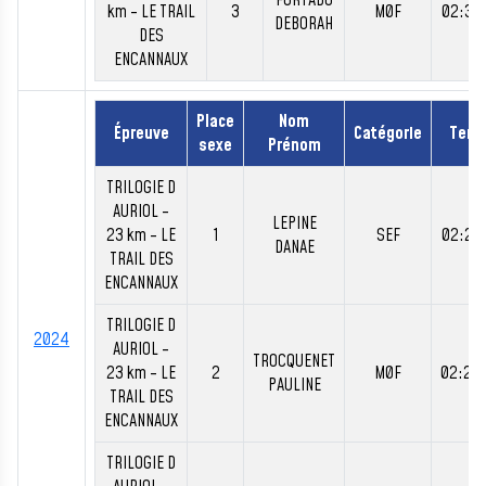
FURTADO
km - LE TRAIL
3
M0F
02:37
DEBORAH
DES
ENCANNAUX
Place
Nom
Épreuve
Catégorie
Tem
sexe
Prénom
TRILOGIE D
AURIOL -
LEPINE
23 km - LE
1
SEF
02:20
DANAE
TRAIL DES
ENCANNAUX
TRILOGIE D
2024
AURIOL -
TROCQUENET
23 km - LE
2
M0F
02:22
PAULINE
TRAIL DES
ENCANNAUX
TRILOGIE D