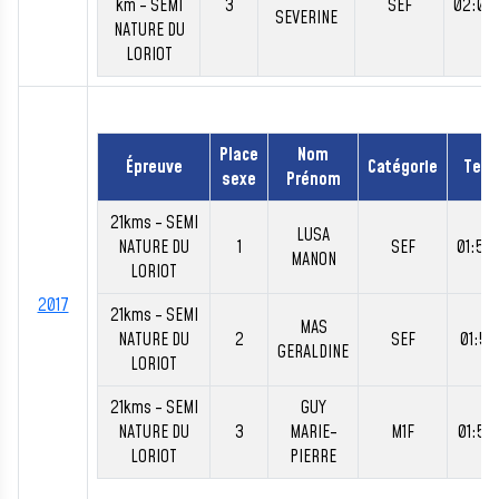
km - SEMI
3
SEF
02:00
SEVERINE
NATURE DU
LORIOT
Place
Nom
Épreuve
Catégorie
Tem
sexe
Prénom
21kms - SEMI
LUSA
NATURE DU
1
SEF
01:50
MANON
LORIOT
2017
21kms - SEMI
MAS
NATURE DU
2
SEF
01:56
GERALDINE
LORIOT
21kms - SEMI
GUY
NATURE DU
3
MARIE-
M1F
01:58
LORIOT
PIERRE