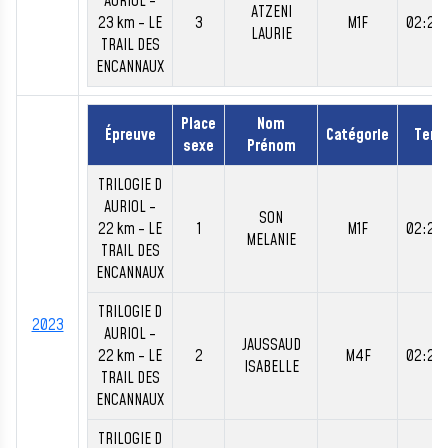
AURIOL -
ATZENI
23 km - LE
3
M1F
02:24
LAURIE
TRAIL DES
ENCANNAUX
Place
Nom
Épreuve
Catégorie
Tem
sexe
Prénom
TRILOGIE D
AURIOL -
SON
22 km - LE
1
M1F
02:22
MELANIE
TRAIL DES
ENCANNAUX
TRILOGIE D
2023
AURIOL -
JAUSSAUD
22 km - LE
2
M4F
02:23
ISABELLE
TRAIL DES
ENCANNAUX
TRILOGIE D