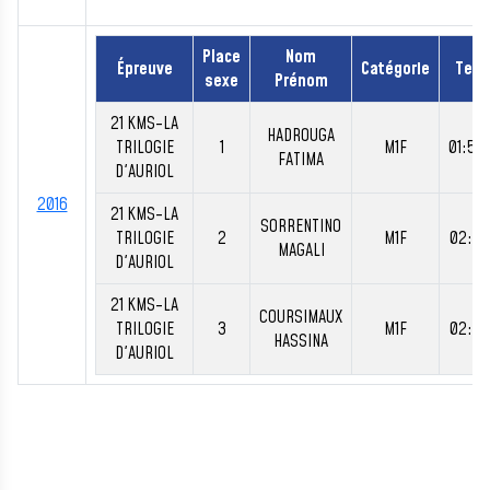
Place
Nom
Épreuve
Catégorie
Tem
sexe
Prénom
21 KMS-LA
HADROUGA
TRILOGIE
1
M1F
01:56
FATIMA
D'AURIOL
2016
21 KMS-LA
SORRENTINO
TRILOGIE
2
M1F
02:00
MAGALI
D'AURIOL
21 KMS-LA
COURSIMAUX
TRILOGIE
3
M1F
02:00
HASSINA
D'AURIOL