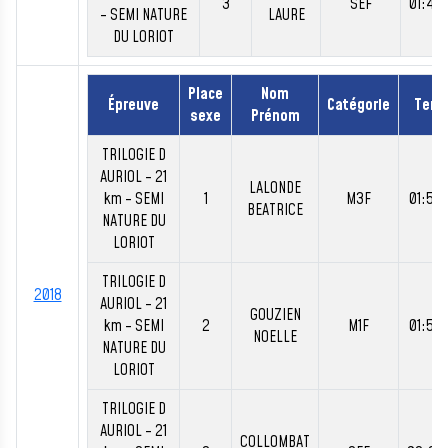
3
SEF
01:42
- SEMI NATURE
LAURE
DU LORIOT
Place
Nom
Épreuve
Catégorie
Tem
sexe
Prénom
TRILOGIE D
AURIOL - 21
LALONDE
km - SEMI
1
M3F
01:55
BEATRICE
NATURE DU
LORIOT
TRILOGIE D
2018
AURIOL - 21
GOUZIEN
km - SEMI
2
M1F
01:59
NOELLE
NATURE DU
LORIOT
TRILOGIE D
AURIOL - 21
COLLOMBAT