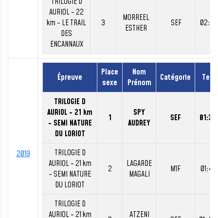
TRILOGIE D
AURIOL - 22
MORREEL
km - LE TRAIL
3
SEF
02:13
ESTHER
DES
ENCANNAUX
Place
Nom
Épreuve
Catégorie
Tem
sexe
Prénom
TRILOGIE D
AURIOL - 21 km
SPY
1
SEF
01:32
- SEMI NATURE
AUDREY
DU LORIOT
TRILOGIE D
2019
AURIOL - 21 km
LAGARDE
2
M1F
01:41
- SEMI NATURE
MAGALI
DU LORIOT
TRILOGIE D
AURIOL - 21 km
ATZENI