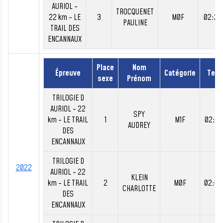
AURIOL -
TROCQUENET
22 km - LE
3
M0F
02:26
PAULINE
TRAIL DES
ENCANNAUX
Place
Nom
Épreuve
Catégorie
Tem
sexe
Prénom
TRILOGIE D
AURIOL - 22
SPY
km - LE TRAIL
1
M1F
02:00
AUDREY
DES
ENCANNAUX
TRILOGIE D
2022
AURIOL - 22
KLEIN
km - LE TRAIL
2
M0F
02:01
CHARLOTTE
DES
ENCANNAUX