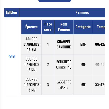
Édition
Femmes
Place
Nom
Épreuve
Catégorie
Temps
sexe
Prénom
COURSE
CHAMPEL
D'ARGENCE
1
M1F
00:42:29
SANDRINE
10 KM
2016
COURSE
BOUCHERF
D'ARGENCE
2
M1F
00:46:13
CHRISTINE
10 KM
COURSE
LASSERRE
D'ARGENCE
3
M1F
00:47:2
MARIE
10 KM