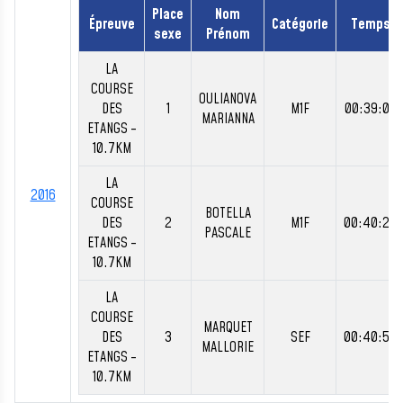
Place
Nom
Épreuve
Catégorie
Temps
sexe
Prénom
LA
COURSE
OULIANOVA
DES
1
M1F
00:39:06
MARIANNA
ETANGS -
10.7KM
LA
2016
COURSE
BOTELLA
DES
2
M1F
00:40:20
PASCALE
ETANGS -
10.7KM
LA
COURSE
MARQUET
DES
3
SEF
00:40:56
MALLORIE
ETANGS -
10.7KM