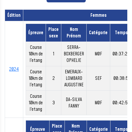
Édition
Femmes
Place
Nom
Épreuve
Catégorie
Temps
sexe
Prénom
Course
SERRA-
10km de
1
BOXBERGER
M0F
00:37:24
l'etang
OPHELIE
2024
Course
EMERAUX-
10km de
2
LOMBARD
SEF
00:38:51
l'etang
AUGUSTINE
Course
DA-SILVA
10km de
3
M0F
00:42:50
FANNY
l'etang
Place
Nom
Épreuve
Catégorie
Temps