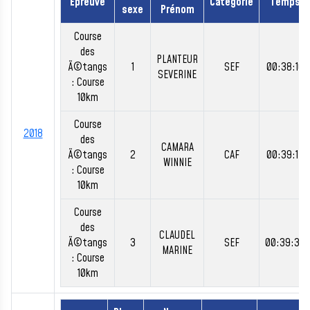
Épreuve
Catégorie
Temps
sexe
Prénom
Course
des
PLANTEUR
Ã©tangs
1
SEF
00:38:10
SEVERINE
: Course
10km
Course
2018
des
CAMARA
Ã©tangs
2
CAF
00:39:17
WINNIE
: Course
10km
Course
des
CLAUDEL
Ã©tangs
3
SEF
00:39:33
MARINE
: Course
10km