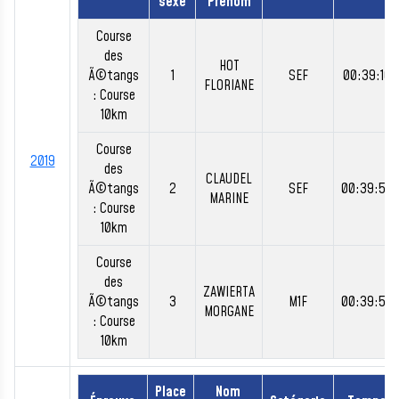
sexe
Prénom
Course
des
HOT
Ã©tangs
1
SEF
00:39:16
FLORIANE
: Course
10km
Course
2019
des
CLAUDEL
Ã©tangs
2
SEF
00:39:50
MARINE
: Course
10km
Course
des
ZAWIERTA
Ã©tangs
3
M1F
00:39:50
MORGANE
: Course
10km
Place
Nom