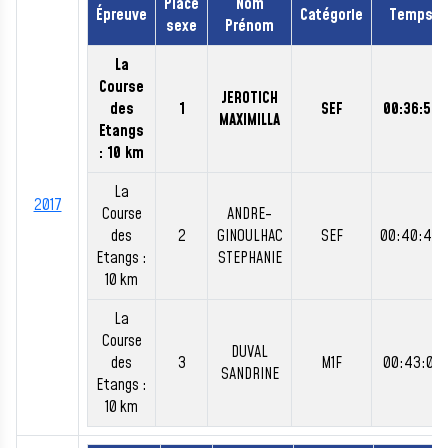
Place
Nom
Épreuve
Catégorie
Temps
sexe
Prénom
La
Course
JEROTICH
des
1
SEF
00:36:59
MAXIMILLA
Etangs
: 10 km
La
2017
Course
ANDRE-
des
2
GINOULHAC
SEF
00:40:44
Etangs :
STEPHANIE
10 km
La
Course
DUVAL
des
3
M1F
00:43:01
SANDRINE
Etangs :
10 km