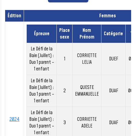
Édition
Femmes
Place
Nom
Épreuve
Catégorie
Te
sexe
Prénom
Le Défi de la
Baie (Juillet) :
CORRIETTE
1
DUEF
00:
Duo 1 parent -
LELIA
1 enfant
Le Défi de la
Baie (Juillet) :
QUESTE
2
DUAF
00:
Duo 1 parent -
EMMANUELLE
1 enfant
Le Défi de la
2024
Baie (Juillet) :
CORRIETTE
3
DUAF
00:
Duo 1 parent -
ADELE
1 enfant