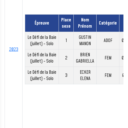
Place
Nom
Épreuve
Catégorie
T
sexe
Prénom
Le Défi de la Baie
GUSTIN
1
ADOF
00:
(juillet) - Solo
MANON
2023
Le Défi de la Baie
BRIEN
2
FEM
00:
(juillet) - Solo
GABRIELLA
Le Défi de la Baie
ECKER
3
FEM
00:
(juillet) - Solo
ELENA