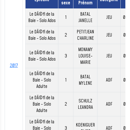
sexe
Prénom
Le DÃ©fi de la
BATAL
1
JEU
00:
Baie - Solo Ados
JANELLE
Le DÃ©fi de la
PETITJEAN
2
JEU
00:
Baie - Solo Ados
CHARLINE
MONAMY
Le DÃ©fi de la
3
LOUISE-
JEU
00:
Baie - Solo Ados
MARIE
2017
Le DÃ©fi de la
BATAL
Baie - Solo
1
ADF
00:
MYLENE
Adulte
Le DÃ©fi de la
SCHULZ
Baie - Solo
2
ADF
00:
LEANDRA
Adulte
Le DÃ©fi de la
KOENIGUER
Baie - Solo
3
ADF
00: