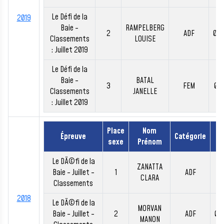
Le Défi de la
2019
Baie -
RAMPELBERG
2
ADF
00:
Classements
LOUISE
: Juillet 2019
Le Défi de la
Baie -
BATAL
3
FEM
00:
Classements
JANELLE
: Juillet 2019
Place
Nom
Épreuve
Catégorie
T
sexe
Prénom
Le DÃ©fi de la
ZANATTA
Baie - Juillet -
1
ADF
00
CLARA
Classements
2018
Le DÃ©fi de la
MORVAN
Baie - Juillet -
2
ADF
00
MANON