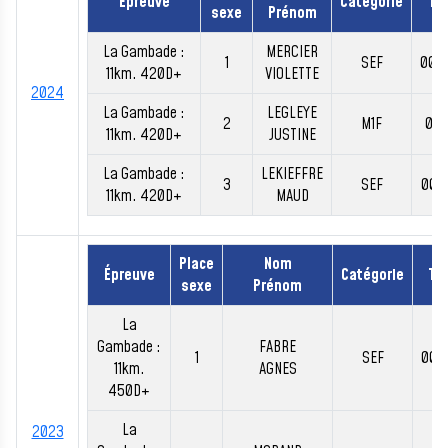
Épreuve
Catégorie
Te
sexe
Prénom
La Gambade :
MERCIER
1
SEF
00:
11km. 420D+
VIOLETTE
2024
La Gambade :
LEGLEYE
2
M1F
00:
11km. 420D+
JUSTINE
La Gambade :
LEKIEFFRE
3
SEF
00:
11km. 420D+
MAUD
Place
Nom
Épreuve
Catégorie
Te
sexe
Prénom
La
Gambade :
FABRE
1
SEF
00:
11km.
AGNES
450D+
La
2023