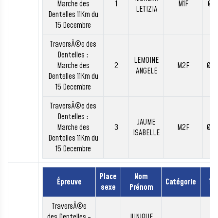
Marche des
1
M1F
01:
LETIZIA
Dentelles 11Km du
15 Decembre
TraversÃ©e des
Dentelles :
LEMOINE
Marche des
2
M2F
01:
ANGELE
Dentelles 11Km du
15 Decembre
TraversÃ©e des
Dentelles :
JAUME
Marche des
3
M2F
01:
ISABELLE
Dentelles 11Km du
15 Decembre
Place
Nom
Épreuve
Catégorie
Te
sexe
Prénom
TraversÃ©e
des Dentelles -
JUNIQUE