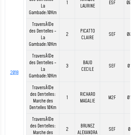
1
ESF
00:
La
LAURINE
Gambade:10Km
TraversÃ©e
des Dentelles -
PICATTO
2
SEF
00:
La
CLAIRE
Gambade:10Km
TraversÃ©e
des Dentelles -
BAUD
3
SEF
01:
La
CECILE
2018
Gambade:10Km
TraversÃ©e
des Dentelles:
RICHARD
1
M2F
01:
Marche des
MAGALIE
Dentelles 10Km
TraversÃ©e
des Dentelles:
BRUNEZ
2
SEF
01:
Marche des
ALEXANDRA