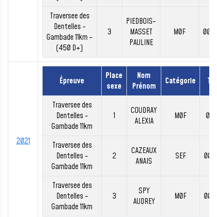
Traversee des
PIEDBOIS-
Dentelles -
3
MASSET
M0F
00:
Gambade 11km -
PAULINE
(450 D+)
Place
Nom
Épreuve
Catégorie
Te
sexe
Prénom
Traversee des
COUDRAY
Dentelles -
1
M0F
00:
ALEXIA
Gambade 11km
2021
Traversee des
CAZEAUX
Dentelles -
2
SEF
00:
ANAIS
Gambade 11km
Traversee des
SPY
Dentelles -
3
M0F
00:
AUDREY
Gambade 11km