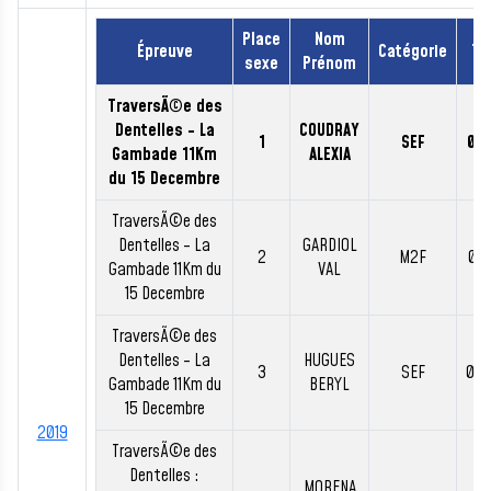
Place
Nom
Épreuve
Catégorie
Te
sexe
Prénom
TraversÃ©e des
Dentelles - La
COUDRAY
1
SEF
00:
Gambade 11Km
ALEXIA
du 15 Decembre
TraversÃ©e des
Dentelles - La
GARDIOL
2
M2F
01:
Gambade 11Km du
VAL
15 Decembre
TraversÃ©e des
Dentelles - La
HUGUES
3
SEF
01:
Gambade 11Km du
BERYL
15 Decembre
2019
TraversÃ©e des
Dentelles :
MORENA