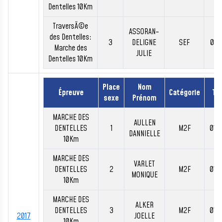
Dentelles 10Km
TraversÃ©e
ASSORAN-
des Dentelles:
3
DELIGNE
SEF
01:
Marche des
JULIE
Dentelles 10Km
Place
Nom
Épreuve
Catégorie
Te
sexe
Prénom
MARCHE DES
AULLEN
DENTELLES
1
M2F
01:
DANNIELLE
10Km
MARCHE DES
VARLET
DENTELLES
2
M2F
01:
MONIQUE
10Km
MARCHE DES
ALKER
DENTELLES
3
M2F
01:
2017
JOELLE
10Km