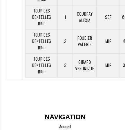
TOUR DES
COUDRAY
DENTELLES
1
SEF
00:
ALEXIA
11Km
TOUR DES
ROUDIER
DENTELLES
2
M1F
01:
VALERIE
11Km
TOUR DES
GIRARD
DENTELLES
3
M1F
01:
VERONIQUE
11Km
NAVIGATION
Accueil