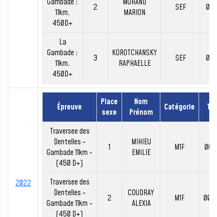
Gambade :
MORAND
2
SEF
01:
11km.
MARION
450D+
La
Gambade :
KOROTCHANSKY
3
SEF
01:
11km.
RAPHAELLE
450D+
Place
Nom
Épreuve
Catégorie
Te
sexe
Prénom
Traversee des
Dentelles -
MIHIEU
1
M1F
00:
Gambade 11km -
EMILIE
(450 D+)
Traversee des
2022
Dentelles -
COUDRAY
2
M1F
00:
Gambade 11km -
ALEXIA
(450 D+)