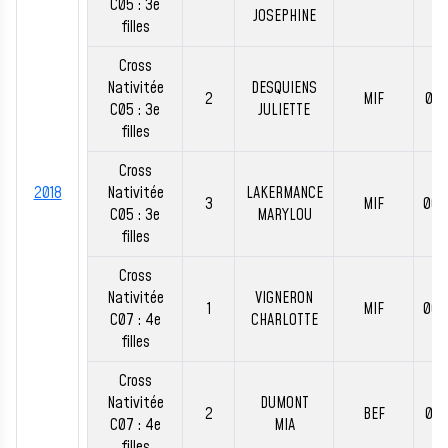
C05 : 3e
JOSEPHINE
filles
Cross
Nativitée
DESQUIENS
2
MIF
00:
C05 : 3e
JULIETTE
filles
Cross
2018
Nativitée
LAKERMANCE
3
MIF
00:
C05 : 3e
MARYLOU
filles
Cross
Nativitée
VIGNERON
1
MIF
00:
C07 : 4e
CHARLOTTE
filles
Cross
Nativitée
DUMONT
2
BEF
00:
C07 : 4e
MIA
filles