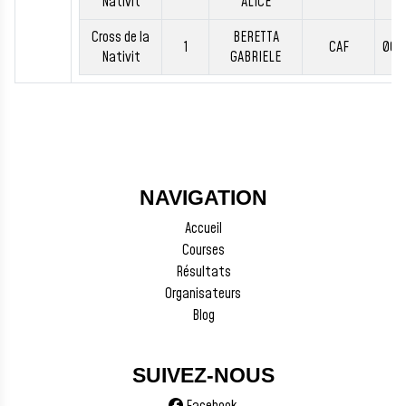
Nativit
ALICE
Cross de la
BERETTA
1
CAF
00:
Nativit
GABRIELE
NAVIGATION
Accueil
Courses
Résultats
Organisateurs
Blog
SUIVEZ-NOUS