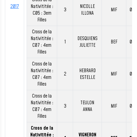
2017
Nativititée :
NICOLLE
3
MIF
00:
C05 : 3em
ILLONA
Filles
Cross de la
Nativititée :
DESQUIENS
1
BEF
01:
C07 : 4em
JULIETTE
Filles
Cross de la
Nativititée :
HEBRARD
2
MIF
01:
C07 : 4em
ESTELLE
Filles
Cross de la
Nativititée :
TEULON
3
MIF
01:
C07 : 4em
ANNA
Filles
Cross de la
Nativititée :
VIGNERON