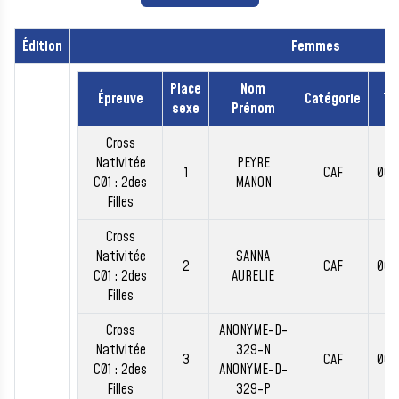
Édition
Femmes
Place
Nom
Épreuve
Catégorie
Te
sexe
Prénom
Cross
Nativitée
PEYRE
1
CAF
00:
C01 : 2des
MANON
Filles
Cross
Nativitée
SANNA
2
CAF
00:
C01 : 2des
AURELIE
Filles
Cross
ANONYME-D-
Nativitée
329-N
3
CAF
00:
C01 : 2des
ANONYME-D-
Filles
329-P