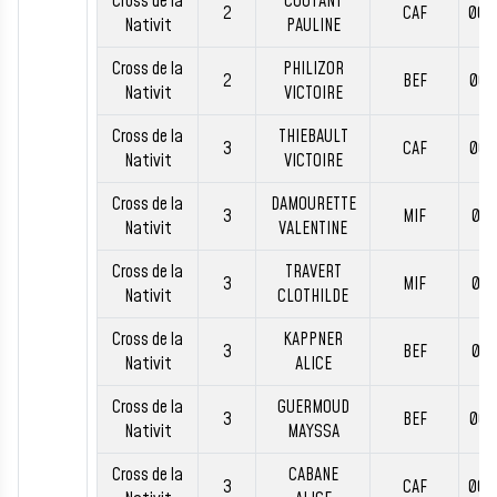
Cross de la
COUTANT
2
CAF
00:
Nativit
PAULINE
Cross de la
PHILIZOR
2
BEF
00:
Nativit
VICTOIRE
Cross de la
THIEBAULT
3
CAF
00:
Nativit
VICTOIRE
Cross de la
DAMOURETTE
3
MIF
00:
Nativit
VALENTINE
Cross de la
TRAVERT
3
MIF
00:
Nativit
CLOTHILDE
Cross de la
KAPPNER
3
BEF
00:
Nativit
ALICE
Cross de la
GUERMOUD
3
BEF
00:
Nativit
MAYSSA
Cross de la
CABANE
3
CAF
00: