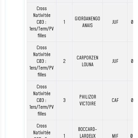
Cross
Nativitée
GIORDANENGO
C03 :
1
JUF
00:
ANAIS
1ers/Term/PV
filles
Cross
Nativitée
CARPORZEN
C03 :
2
JUF
00:
LOUNA
1ers/Term/PV
filles
Cross
Nativitée
PHILIZOR
C03 :
3
CAF
00:
VICTOIRE
1ers/Term/PV
filles
Cross
BOCCARD-
Nativitée
1
LARDEUX
MIF
00: