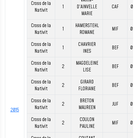
VARIN-
Cross de la
1
D'AINVELLE
CAF
00:
Nativit
MARIE
Cross de la
HAMERSTEHL
1
MIF
00:
Nativit
ROMANE
Cross de la
CHAVRIER
1
BEF
00:
Nativit
INES
Cross de la
MAGDELEINE
2
BEF
00:
Nativit
LISE
Cross de la
GIRARD
2
BEF
00:
Nativit
FLORIANE
Cross de la
BRETON
2
JUF
00:
Nativit
MAUREEN
2015
Cross de la
COULON
2
MIF
00:
Nativit
PAULINE