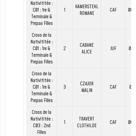
Nativititée :
HAMERSTEHL
C01 : 1re &
1
CAF
00:
ROMANE
Terminale &
Prepas Filles
Cross de la
Nativititée :
CABANE
C01 : 1re &
2
JUF
00:
ALICE
Terminale &
Prepas Filles
Cross de la
Nativititée :
CZAJOR
C01 : 1re &
3
CAF
00:
MALIN
Terminale &
Prepas Filles
Cross de la
Nativititée :
TRAVERT
1
CAF
00:
C03 : 2nd
CLOTHILDE
Filles