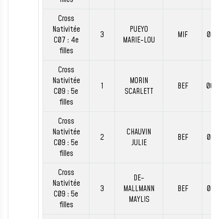
Cross
Nativitée
PUEYO
3
MIF
00:
C07 : 4e
MARIE-LOU
filles
Cross
Nativitée
MORIN
1
BEF
00:
C09 : 5e
SCARLETT
filles
Cross
Nativitée
CHAUVIN
2
BEF
00:
C09 : 5e
JULIE
filles
Cross
DE-
Nativitée
3
MALLMANN
BEF
00:
C09 : 5e
MAYLIS
filles