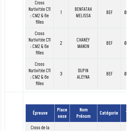
Cross
Nativitée C11
BENFATAH
1
BEF
00:
: CM2 & 6e
MELISSA
filles
Cross
Nativitée C11
CHANEY
2
BEF
00:
: CM2 & 6e
MANON
filles
Cross
Nativitée C11
DUPIN
3
BEF
00:
: CM2 & 6e
ALEYNA
filles
Place
Nom
Épreuve
Catégorie
Te
sexe
Prénom
Cross de la