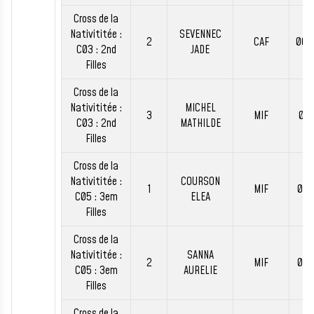
Cross de la
Nativititée :
SEVENNEC
2
CAF
00:
C03 : 2nd
JADE
Filles
Cross de la
Nativititée :
MICHEL
3
MIF
00:
C03 : 2nd
MATHILDE
Filles
Cross de la
Nativititée :
COURSON
1
MIF
00:
C05 : 3em
ELEA
Filles
Cross de la
Nativititée :
SANNA
2
MIF
00:
C05 : 3em
AURELIE
Filles
Cross de la