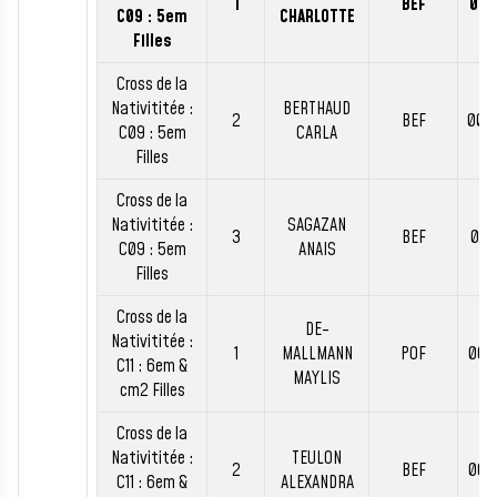
1
BEF
00:
C09 : 5em
CHARLOTTE
Filles
Cross de la
Nativititée :
BERTHAUD
2
BEF
00:
C09 : 5em
CARLA
Filles
Cross de la
Nativititée :
SAGAZAN
3
BEF
00:
C09 : 5em
ANAIS
Filles
Cross de la
DE-
Nativititée :
1
MALLMANN
POF
00:
C11 : 6em &
MAYLIS
cm2 Filles
Cross de la
Nativititée :
TEULON
2
BEF
00:
C11 : 6em &
ALEXANDRA