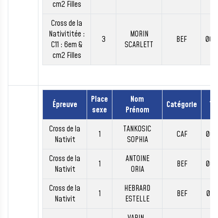
cm2 Filles
Cross de la
Nativititée :
MORIN
3
BEF
00:
C11 : 6em &
SCARLETT
cm2 Filles
Place
Nom
Épreuve
Catégorie
Te
sexe
Prénom
Cross de la
TANKOSIC
1
CAF
00:
Nativit
SOPHIA
Cross de la
ANTOINE
1
BEF
00:
Nativit
ORIA
Cross de la
HEBRARD
1
BEF
00:
Nativit
ESTELLE