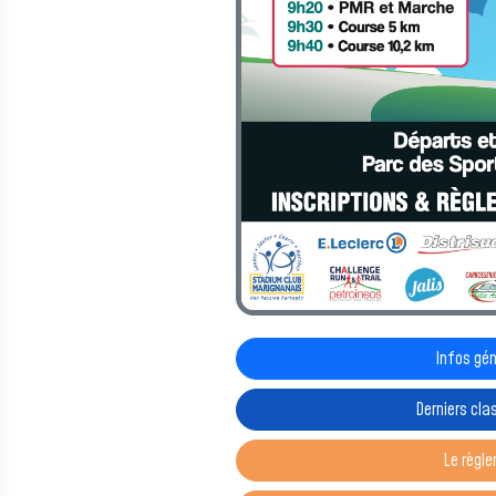
Infos gé
Derniers cl
Le règl