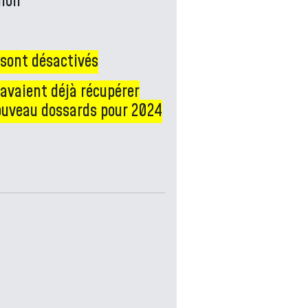
lmon
 sont désactivés
 avaient déjà récupérer
nouveau dossards pour 2024