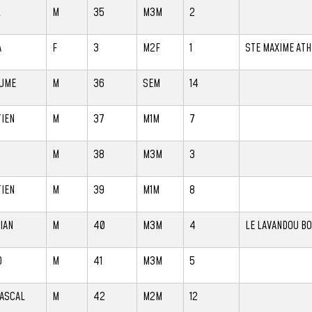
L
M
35
M3M
2
A
F
3
M2F
1
STE MAXIME ATH
AUME
M
36
SEM
14
IEN
M
37
M1M
7
M
38
M3M
3
IEN
M
39
M1M
8
IAN
M
40
M3M
4
LE LAVANDOU B
D
M
41
M3M
5
PASCAL
M
42
M2M
12