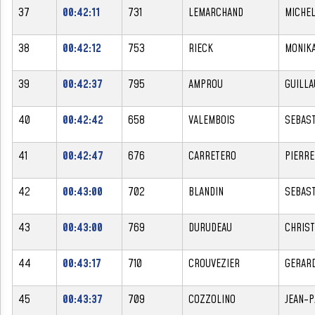
37
00:42:11
731
LEMARCHAND
MICHE
38
00:42:12
753
RIECK
MONIK
39
00:42:37
795
AMPROU
GUILL
40
00:42:42
658
VALEMBOIS
SEBAST
41
00:42:47
676
CARRETERO
PIERRE
42
00:43:00
702
BLANDIN
SEBAST
43
00:43:00
769
DURUDEAU
CHRIST
44
00:43:17
710
CROUVEZIER
GERAR
45
00:43:37
709
COZZOLINO
JEAN-