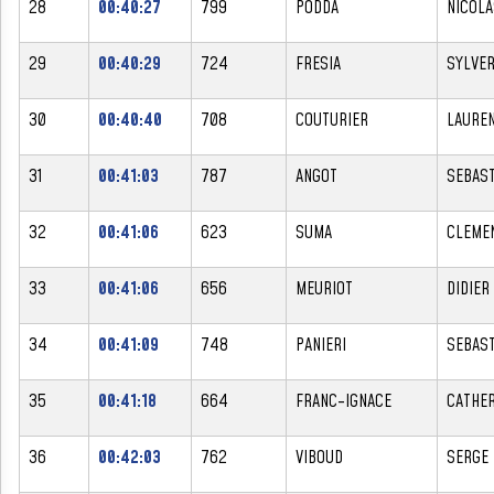
28
00:40:27
799
PODDA
NICOLA
29
00:40:29
724
FRESIA
SYLVE
30
00:40:40
708
COUTURIER
LAURE
31
00:41:03
787
ANGOT
SEBAST
32
00:41:06
623
SUMA
CLEME
33
00:41:06
656
MEURIOT
DIDIER
34
00:41:09
748
PANIERI
SEBAST
35
00:41:18
664
FRANC-IGNACE
CATHER
36
00:42:03
762
VIBOUD
SERGE