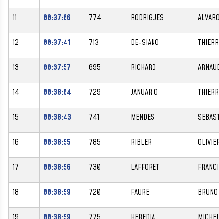
11
00:37:06
774
RODRIGUES
ALVAR
12
00:37:41
713
DE-SIANO
THIERR
13
00:37:57
695
RICHARD
ARNAU
14
00:38:04
729
JANUARIO
THIERR
15
00:38:43
741
MENDES
SEBAST
16
00:38:55
785
RIBLER
OLIVIE
17
00:38:56
730
LAFFORET
FRANCI
18
00:38:59
720
FAURE
BRUNO
19
00:38:59
775
HEREDIA
MICHE