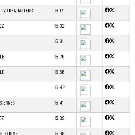
TIVO DE QUARTEIRA
16.17
EZ
15.92
15.81
LE
15.76
LE
15.50
15.42
ISIENNES
15.41
EZ
15.39
THLETISME
15.39