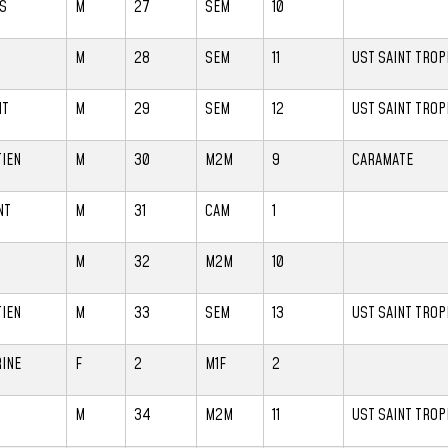
S
M
27
SEM
10
R
M
28
SEM
11
UST SAINT TROP
NT
M
29
SEM
12
UST SAINT TROP
IEN
M
30
M2M
9
CARAMATE
NT
M
31
CAM
1
M
32
M2M
10
IEN
M
33
SEM
13
UST SAINT TROP
INE
F
2
M1F
2
M
34
M2M
11
UST SAINT TROP