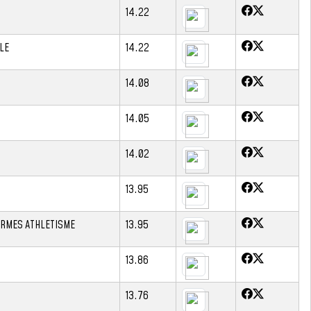
14.22
LE
14.22
14.08
14.05
14.02
13.95
ORMES ATHLETISME
13.95
13.86
13.76