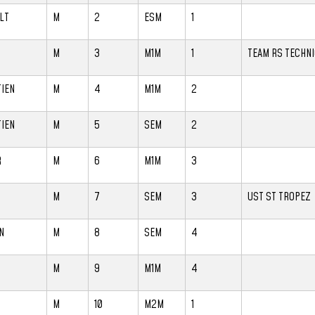
LT
M
2
ESM
1
M
3
M1M
1
TEAM RS TECHN
IEN
M
4
M1M
2
IEN
M
5
SEM
2
R
M
6
M1M
3
N
M
7
SEM
3
UST ST TROPEZ
N
M
8
SEM
4
M
9
M1M
4
M
10
M2M
1