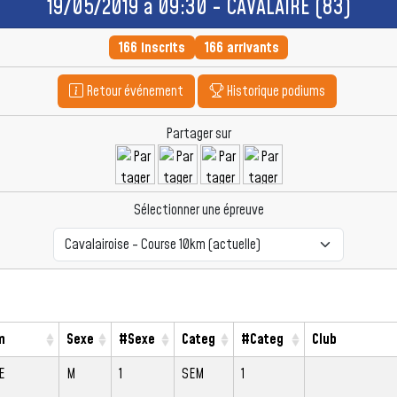
19/05/2019 à 09:30 - CAVALAIRE (83)
166 inscrits
166 arrivants
Retour événement
Historique podiums
Partager sur
Sélectionner une épreuve
m
Sexe
#Sexe
Categ
#Categ
Club
E
M
1
SEM
1