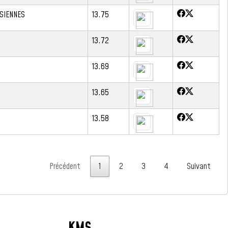
ISIENNES
13.75
13.72
13.69
13.65
13.58
Précédent
1
2
3
4
Suivant
KMS