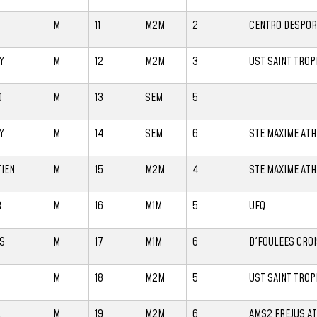
O
M
11
M2M
2
CENTRO DESPOR
Y
M
12
M2M
3
UST SAINT TROP
D
M
13
SEM
5
Y
M
14
SEM
6
STE MAXIME ATH
IEN
M
15
M2M
4
STE MAXIME ATH
R
M
16
M1M
5
UFQ
S
M
17
M1M
6
D'FOULEES CRO
M
18
M2M
5
UST SAINT TROP
L
M
19
M2M
6
AMS2 FREJUS A