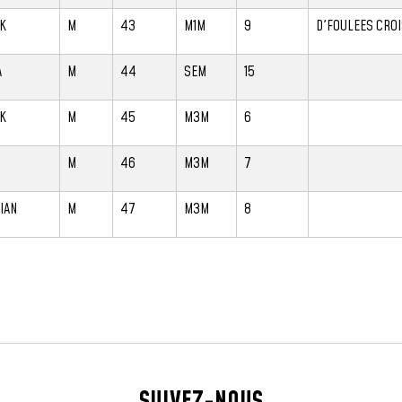
K
M
43
M1M
9
D'FOULEES CRO
A
M
44
SEM
15
K
M
45
M3M
6
M
46
M3M
7
IAN
M
47
M3M
8
SUIVEZ-NOUS