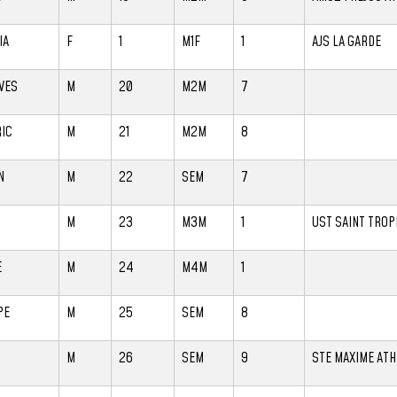
IA
F
1
M1F
1
AJS LA GARDE
VES
M
20
M2M
7
IC
M
21
M2M
8
N
M
22
SEM
7
M
23
M3M
1
UST SAINT TROP
E
M
24
M4M
1
PE
M
25
SEM
8
M
26
SEM
9
STE MAXIME ATH