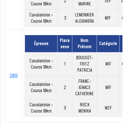
2
SEF
00
Course 10km
MARINE
Cavalairoise -
LEMONNIER
3
M1F
00
Course 10km
ALEXANDRA
Place
Nom
Épreuve
Catégorie
T
sexe
Prénom
BOUSSET-
Cavalairoise -
1
FRITZ
M1F
00
Course 10km
PATRICIA
2019
FRANC-
Cavalairoise -
2
IGNACE
M1F
00
Course 10km
CATHERINE
Cavalairoise -
RIECK
3
M2F
00
Course 10km
MONIKA