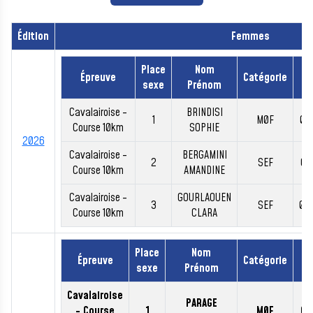
Édition
Femmes
Place
Nom
Épreuve
Catégorie
T
sexe
Prénom
Cavalairoise -
BRINDISI
1
M0F
00
Course 10km
SOPHIE
2026
Cavalairoise -
BERGAMINI
2
SEF
00
Course 10km
AMANDINE
Cavalairoise -
GOURLAOUEN
3
SEF
00
Course 10km
CLARA
Place
Nom
Épreuve
Catégorie
T
sexe
Prénom
Cavalairoise
PARAGE
- Course
1
M0F
00