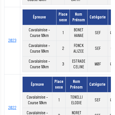
Place
Nom
Épreuve
Catégorie
T
sexe
Prénom
Cavalairoise -
BONET
1
SEF
00
Course 10km
HANAE
2023
Cavalairoise -
FONCK
2
SEF
00
Course 10km
ALIZEE
Cavalairoise -
ESTRADE
3
M0F
00
Course 10km
CELINE
Place
Nom
Épreuve
Catégorie
T
sexe
Prénom
Cavalairoise -
TONELLI
1
SEF
00
Course 10km
ELODIE
2022
Cavalairoise -
NORET