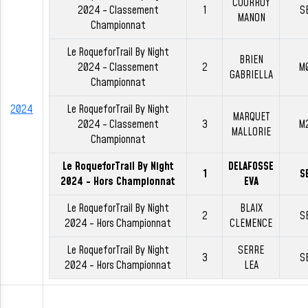
COURROY
2024 - Classement
1
S
MANON
Championnat
Le RoqueforTrail By Night
BRIEN
2024 - Classement
2
M
GABRIELLA
Championnat
2024
Le RoqueforTrail By Night
MARQUET
2024 - Classement
3
M
MALLORIE
Championnat
Le RoqueforTrail By Night
DELAFOSSE
1
S
2024 - Hors Championnat
EVA
Le RoqueforTrail By Night
BLAIX
2
S
2024 - Hors Championnat
CLEMENCE
Le RoqueforTrail By Night
SERRE
3
S
2024 - Hors Championnat
LEA