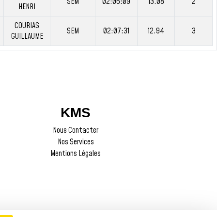
SEM
02:06:09
13.08
2
HENRI
COURIAS
SEM
02:07:31
12.94
3
GUILLAUME
KMS
Nous Contacter
Nos Services
Mentions Légales