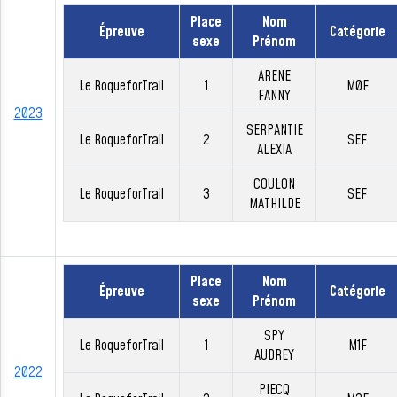
Place
Nom
Épreuve
Catégorie
sexe
Prénom
ARENE
Le RoqueforTrail
1
M0F
FANNY
2023
SERPANTIE
Le RoqueforTrail
2
SEF
ALEXIA
COULON
Le RoqueforTrail
3
SEF
MATHILDE
Place
Nom
Épreuve
Catégorie
sexe
Prénom
SPY
Le RoqueforTrail
1
M1F
AUDREY
2022
PIECQ