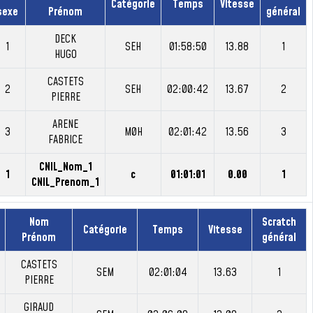
Catégorie
Temps
Vitesse
sexe
Prénom
général
DECK
1
SEH
01:58:50
13.88
1
HUGO
CASTETS
2
SEH
02:00:42
13.67
2
PIERRE
ARENE
3
M0H
02:01:42
13.56
3
FABRICE
CNIL_Nom_1
1
c
01:01:01
0.00
1
CNIL_Prenom_1
Nom
Scratch
Catégorie
Temps
Vitesse
Prénom
général
CASTETS
SEM
02:01:04
13.63
1
PIERRE
GIRAUD