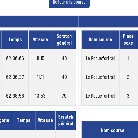
Retour à la course
Scratch
Place
Temps
Vitesse
Nom course
général
sexe
02:30:06
11.15
48
Le RoqueforTrail
1
02:30:37
11.11
49
Le RoqueforTrail
2
02:38:56
10.53
79
Le RoqueforTrail
3
Scratch
gorie
Temps
Vitesse
général
Nom course