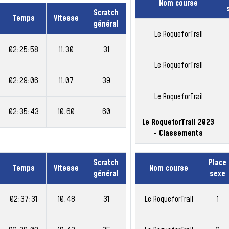
Nom course
Scratch
Temps
Vitesse
général
Le RoqueforTrail
02:25:58
11.30
31
Le RoqueforTrail
02:29:06
11.07
39
Le RoqueforTrail
02:35:43
10.60
60
Le RoqueforTrail 2023
- Classements
Scratch
Place
Temps
Vitesse
Nom course
général
sexe
02:37:31
10.48
31
Le RoqueforTrail
1