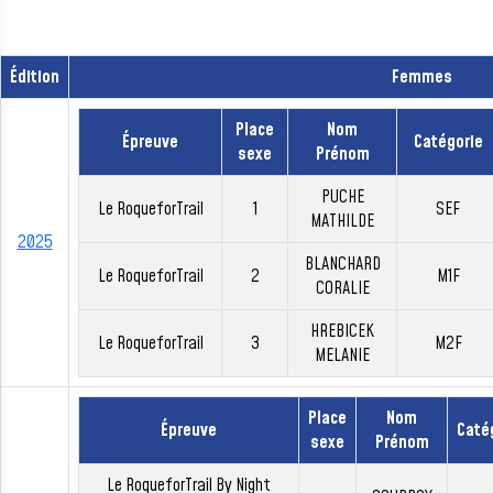
Édition
Femmes
Place
Nom
Épreuve
Catégorie
sexe
Prénom
PUCHE
Le RoqueforTrail
1
SEF
MATHILDE
2025
BLANCHARD
Le RoqueforTrail
2
M1F
CORALIE
HREBICEK
Le RoqueforTrail
3
M2F
MELANIE
Place
Nom
Épreuve
Caté
sexe
Prénom
Le RoqueforTrail By Night