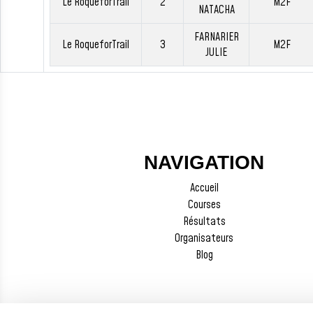
Le RoqueforTrail
2
M2F
NATACHA
FARNARIER
Le RoqueforTrail
3
M2F
JULIE
NAVIGATION
Accueil
Courses
Résultats
Organisateurs
Blog