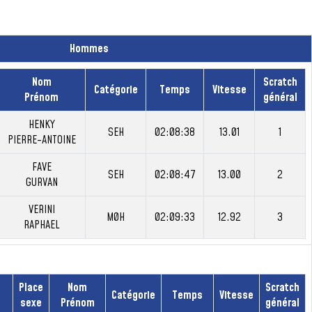
Hommes
Nom
Scratch
Catégorie
Temps
Vitesse
Prénom
général
HENKY
SEH
02:08:38
13.01
1
PIERRE-ANTOINE
FAVE
SEH
02:08:47
13.00
2
GURVAN
VERINI
M0H
02:09:33
12.92
3
RAPHAEL
Place
Nom
Scratch
Catégorie
Temps
Vitesse
sexe
Prénom
général