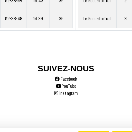
02:38:08
10.43
35
Le RoqueforTrail
2
02:38:48
10.39
36
Le RoqueforTrail
3
SUIVEZ-NOUS
Facebook
YouTube
Instagram