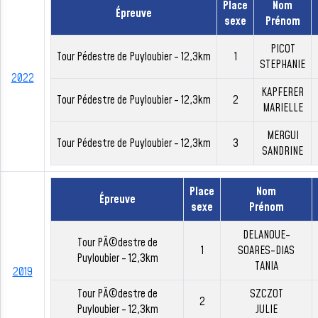
Place
Nom
Épreuve
sexe
Prénom
PICOT
Tour Pédestre de Puyloubier - 12,3km
1
STEPHANIE
2022
KAPFERER
Tour Pédestre de Puyloubier - 12,3km
2
MARIELLE
MERGUI
Tour Pédestre de Puyloubier - 12,3km
3
SANDRINE
Place
Nom
Épreuve
sexe
Prénom
DELANOUE-
Tour PÃ©destre de
1
SOARES-DIAS
Puyloubier - 12,3km
TANIA
2019
Tour PÃ©destre de
SZCZOT
2
Puyloubier - 12,3km
JULIE