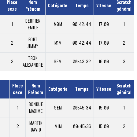
Place
Nom
Scratch
Catégorie
Temps
Vitesse
sexe
Prénom
général
DERRIEN
1
M0M
00:42:44
17.00
1
EMILE
FORT
2
M1M
00:42:44
17.00
2
JIMMY
TRON
3
SEM
00:43:32
16.00
3
ALEXANDRE
Place
Nom
Scratch
Catégorie
Temps
Vitesse
sexe
Prénom
général
BONDUE
1
SEM
00:45:34
15.00
1
MAXIME
MARTIN
2
M1M
00:45:36
15.00
2
DAVID