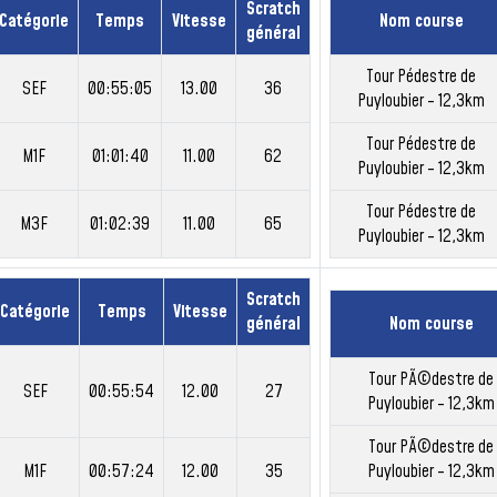
Scratch
Catégorie
Temps
Vitesse
Nom course
général
Tour Pédestre de
SEF
00:55:05
13.00
36
Puyloubier - 12,3km
Tour Pédestre de
M1F
01:01:40
11.00
62
Puyloubier - 12,3km
Tour Pédestre de
M3F
01:02:39
11.00
65
Puyloubier - 12,3km
Scratch
Catégorie
Temps
Vitesse
général
Nom course
Tour PÃ©destre de
SEF
00:55:54
12.00
27
Puyloubier - 12,3km
Tour PÃ©destre de
M1F
00:57:24
12.00
35
Puyloubier - 12,3km