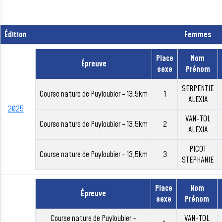
Édition
Femmes
Place
Nom
Épreuve
sexe
Prénom
SERPENTIE
Course nature de Puyloubier - 13,5km
1
ALEXIA
2025
VAN-TOL
Course nature de Puyloubier - 13,5km
2
ALEXIA
PICOT
Course nature de Puyloubier - 13,5km
3
STEPHANIE
Place
Nom
Épreuve
sexe
Prénom
Course nature de Puyloubier -
VAN-TOL