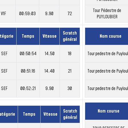
Tour Pédestre de
V1F
00:59:03
9.90
72
PUYLOUBIER
Scratch
tégorie
Temps
Vitesse
Nom course
général
SEF
00:50:54
14.50
18
Tour pedestre de Puylou
SEF
00:51:16
14.40
21
Tour pedestre de Puylou
SEF
00:52:21
9.90
30
Tour pedestre de Puylou
Scratch
Nom course
atégorie
Temps
Vitesse
général