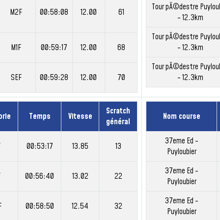
Tour pÃ©destre Puyloub
M2F
00:58:08
12.00
61
- 12.3km
Tour pÃ©destre Puyloub
M1F
00:59:17
12.00
68
- 12.3km
Tour pÃ©destre Puyloub
SEF
00:59:28
12.00
70
- 12.3km
Scratch
orie
Temps
Vitesse
Nom course
général
37eme Ed -
F
00:53:17
13.85
13
Puyloubier
37eme Ed -
F
00:56:40
13.02
22
Puyloubier
37eme Ed -
F
00:58:50
12.54
32
Puyloubier