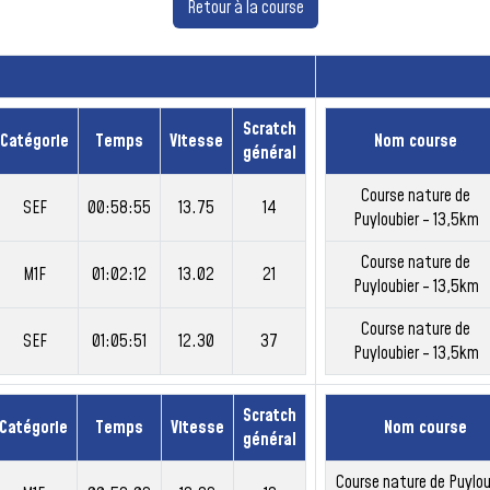
Retour à la course
Scratch
Catégorie
Temps
Vitesse
Nom course
général
Course nature de
SEF
00:58:55
13.75
14
Puyloubier - 13,5km
Course nature de
M1F
01:02:12
13.02
21
Puyloubier - 13,5km
Course nature de
SEF
01:05:51
12.30
37
Puyloubier - 13,5km
Scratch
Catégorie
Temps
Vitesse
Nom course
général
Course nature de Puylou