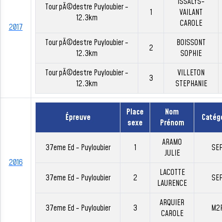
ISSALYS-
Tour pÃ©destre Puyloubier -
1
VAILANT
12.3km
CAROLE
2017
Tour pÃ©destre Puyloubier -
BOISSONT
2
12.3km
SOPHIE
Tour pÃ©destre Puyloubier -
VILLETON
3
12.3km
STEPHANIE
Place
Nom
Épreuve
Catég
sexe
Prénom
ARAMO
37eme Ed - Puyloubier
1
SE
JULIE
2016
LACOTTE
37eme Ed - Puyloubier
2
SE
LAURENCE
ARQUIER
37eme Ed - Puyloubier
3
M2
CAROLE