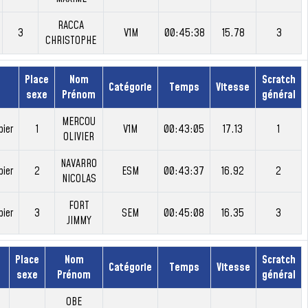
RACCA
3
V1M
00:45:38
15.78
3
CHRISTOPHE
Place
Nom
Scratch
Catégorie
Temps
Vitesse
sexe
Prénom
général
MERCOU
bier
1
V1M
00:43:05
17.13
1
OLIVIER
NAVARRO
bier
2
ESM
00:43:37
16.92
2
NICOLAS
FORT
bier
3
SEM
00:45:08
16.35
3
JIMMY
Place
Nom
Scratch
Catégorie
Temps
Vitesse
sexe
Prénom
général
OBE