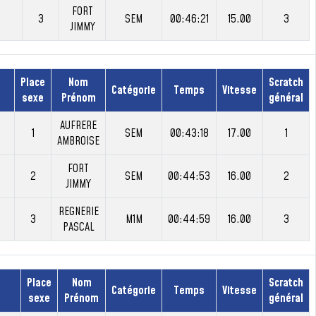
FORT
3
SEM
00:46:21
15.00
3
JIMMY
Place
Nom
Scratch
Catégorie
Temps
Vitesse
sexe
Prénom
général
AUFRERE
1
SEM
00:43:18
17.00
1
AMBROISE
FORT
2
SEM
00:44:53
16.00
2
JIMMY
REGNERIE
3
M1M
00:44:59
16.00
3
PASCAL
Place
Nom
Scratch
Catégorie
Temps
Vitesse
sexe
Prénom
général