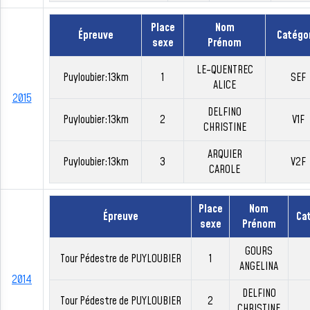
Place
Nom
Épreuve
Catégo
sexe
Prénom
LE-QUENTREC
Puyloubier:13km
1
SEF
ALICE
2015
DELFINO
Puyloubier:13km
2
V1F
CHRISTINE
ARQUIER
Puyloubier:13km
3
V2F
CAROLE
Place
Nom
Épreuve
Ca
sexe
Prénom
GOURS
Tour Pédestre de PUYLOUBIER
1
ANGELINA
2014
DELFINO
Tour Pédestre de PUYLOUBIER
2
CHRISTINE