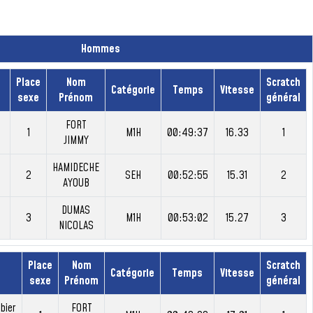
Hommes
Place
Nom
Scratch
Catégorie
Temps
Vitesse
sexe
Prénom
général
FORT
1
M1H
00:49:37
16.33
1
JIMMY
HAMIDECHE
2
SEH
00:52:55
15.31
2
AYOUB
DUMAS
3
M1H
00:53:02
15.27
3
NICOLAS
Place
Nom
Scratch
Catégorie
Temps
Vitesse
sexe
Prénom
général
bier
FORT