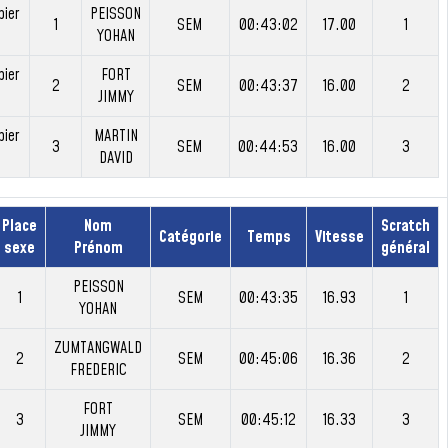
ier
PEISSON
1
SEM
00:43:02
17.00
1
YOHAN
ier
FORT
2
SEM
00:43:37
16.00
2
JIMMY
ier
MARTIN
3
SEM
00:44:53
16.00
3
DAVID
Place
Nom
Scratch
Catégorie
Temps
Vitesse
sexe
Prénom
général
PEISSON
1
SEM
00:43:35
16.93
1
YOHAN
ZUMTANGWALD
2
SEM
00:45:06
16.36
2
FREDERIC
FORT
3
SEM
00:45:12
16.33
3
JIMMY