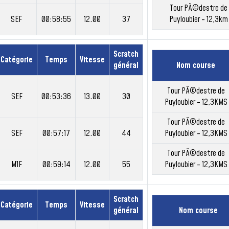
Tour PÃ©destre de
SEF
00:58:55
12.00
37
Puyloubier - 12,3km
Scratch
Catégorie
Temps
Vitesse
général
Nom course
Tour PÃ©destre de
SEF
00:53:36
13.00
30
Puyloubier - 12,3KMS
Tour PÃ©destre de
SEF
00:57:17
12.00
44
Puyloubier - 12,3KMS
Tour PÃ©destre de
M1F
00:59:14
12.00
55
Puyloubier - 12,3KMS
Scratch
Catégorie
Temps
Vitesse
général
Nom course