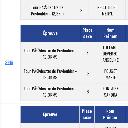
Tour PÃ©destre de
RECOTILLET
3
Puyloubier - 12,3km
MERYL
Place
Nom
Épreuve
sexe
Prénom
TOLLARI-
Tour PÃ©destre de Puyloubier -
1
DEVERECI
12,3KMS
ANGELINE
2018
Tour PÃ©destre de Puyloubier -
POUGET
2
12,3KMS
MARIE
Tour PÃ©destre de Puyloubier -
FONTAINE
3
12,3KMS
SANDRA
Place
Nom
Épreuve
sexe
Prénom