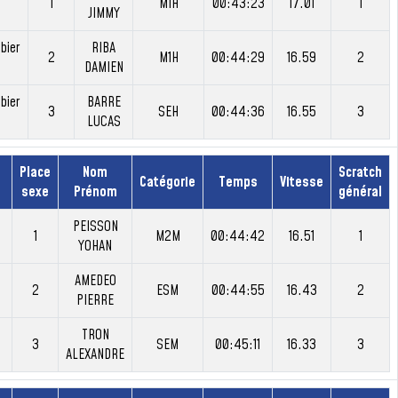
1
M1H
00:43:23
17.01
1
JIMMY
bier
RIBA
2
M1H
00:44:29
16.59
2
DAMIEN
bier
BARRE
3
SEH
00:44:36
16.55
3
LUCAS
Place
Nom
Scratch
Catégorie
Temps
Vitesse
sexe
Prénom
général
PEISSON
1
M2M
00:44:42
16.51
1
YOHAN
AMEDEO
2
ESM
00:44:55
16.43
2
PIERRE
TRON
3
SEM
00:45:11
16.33
3
ALEXANDRE