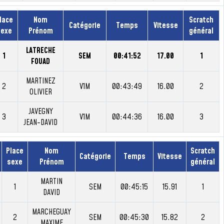
lace
Nom
Scratch
Catégorie
Temps
Vitesse
sexe
Prénom
général
LATRECHE
1
SEM
00:41:52
17.00
1
FOUAD
MARTINEZ
2
V1M
00:43:49
16.00
2
OLIVIER
JAVEGNY
3
V1M
00:44:36
16.00
3
JEAN-DAVID
Place
Nom
Scratch
Catégorie
Temps
Vitesse
sexe
Prénom
général
MARTIN
1
SEM
00:45:15
15.91
1
DAVID
MARCHEGUAY
2
SEM
00:45:30
15.82
2
MAXIME