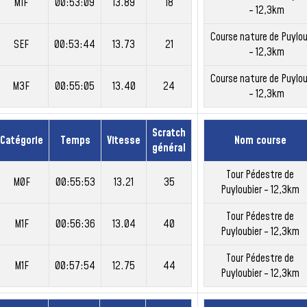
M1F
00:53:09
13.89
18
- 12,3km
Course nature de Puylou
SEF
00:53:44
13.73
21
- 12,3km
Course nature de Puylou
M3F
00:55:05
13.40
24
- 12,3km
Scratch
Catégorie
Temps
Vitesse
Nom course
général
Tour Pédestre de
M0F
00:55:53
13.21
35
Puyloubier - 12,3km
Tour Pédestre de
M1F
00:56:36
13.04
40
Puyloubier - 12,3km
Tour Pédestre de
M1F
00:57:54
12.75
44
Puyloubier - 12,3km