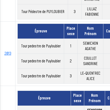
LILLAZ
Tour Pédestre de PUYLOUBIER
3
FABIENNE
Place
Nom
Épreuve
Ca
sexe
Prénom
SEMICHON
Tour pedestre de Puyloubier
1
AGATHE
2013
COULLET
Tour pedestre de Puyloubier
2
SANDRINE
LE-QUENTREC
Tour pedestre de Puyloubier
3
ALICE
Place
Nom
Épreuve
C
sexe
Prénom