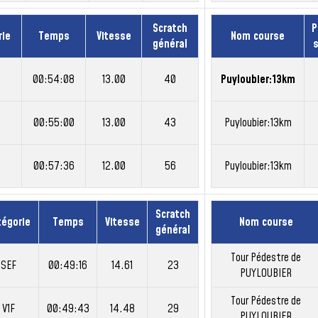
Scratch
P
rie
Temps
Vitesse
Nom course
général
00:54:08
13.00
40
Puyloubier:13km
00:55:00
13.00
43
Puyloubier:13km
00:57:36
12.00
56
Puyloubier:13km
Scratch
tégorie
Temps
Vitesse
Nom course
général
Tour Pédestre de
SEF
00:49:16
14.61
23
PUYLOUBIER
Tour Pédestre de
V1F
00:49:43
14.48
29
PUYLOUBIER