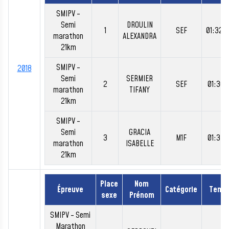
SMIPV -
Semi
DROULIN
1
SEF
01:32:
marathon
ALEXANDRA
21km
SMIPV -
2018
Semi
SERMIER
2
SEF
01:36:
marathon
TIFANY
21km
SMIPV -
Semi
GRACIA
3
M1F
01:37:
marathon
ISABELLE
21km
Place
Nom
Épreuve
Catégorie
Temp
sexe
Prénom
SMIPV - Semi
Marathon