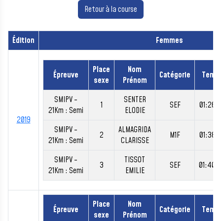
Retour à la course
Édition
Femmes
Place
Nom
Épreuve
Catégorie
Temp
sexe
Prénom
SMIPV -
SENTER
1
SEF
01:26:
21Km : Semi
ELODIE
2019
SMIPV -
ALMAGRIDA
2
M1F
01:38:
21Km : Semi
CLARISSE
SMIPV -
TISSOT
3
SEF
01:40:
21Km : Semi
EMILIE
Place
Nom
Épreuve
Catégorie
Temp
sexe
Prénom