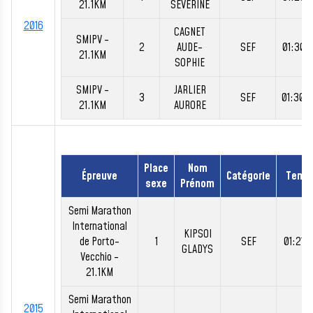
21.1KM
SEVERINE
2016
CAGNET
SMIPV -
2
AUDE-
SEF
01:30:
21.1KM
SOPHIE
SMIPV -
JARLIER
3
SEF
01:30:
21.1KM
AURORE
Place
Nom
Épreuve
Catégorie
Temp
sexe
Prénom
Semi Marathon
International
KIPSOI
de Porto-
1
SEF
01:21:
GLADYS
Vecchio -
21.1KM
Semi Marathon
2015