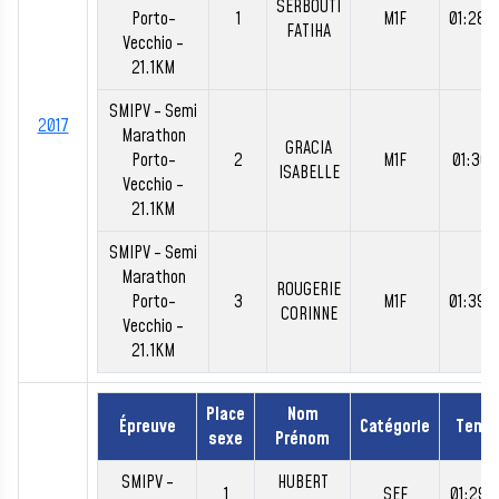
SERBOUTI
Porto-
1
M1F
01:28:
FATIHA
Vecchio -
21.1KM
SMIPV - Semi
2017
Marathon
GRACIA
Porto-
2
M1F
01:36:
ISABELLE
Vecchio -
21.1KM
SMIPV - Semi
Marathon
ROUGERIE
Porto-
3
M1F
01:39:
CORINNE
Vecchio -
21.1KM
Place
Nom
Épreuve
Catégorie
Temp
sexe
Prénom
SMIPV -
HUBERT
1
SEF
01:29: