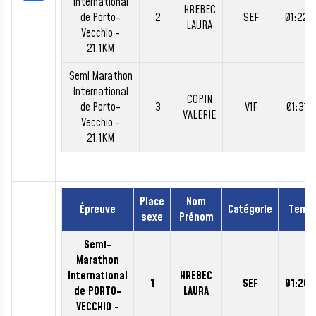
International
HREBEC
de Porto-
2
SEF
01:22:
LAURA
Vecchio -
21.1KM
Semi Marathon
International
COPIN
de Porto-
3
V1F
01:31:
VALERIE
Vecchio -
21.1KM
Place
Nom
Épreuve
Catégorie
Temp
sexe
Prénom
Semi-
Marathon
International
HREBEC
1
SEF
01:20:
de PORTO-
LAURA
VECCHIO -