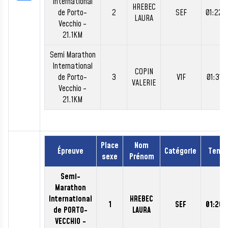
International
HREBEC
de Porto-
2
SEF
01:22:
LAURA
Vecchio -
21.1KM
Semi Marathon
International
COPIN
de Porto-
3
V1F
01:31:
VALERIE
Vecchio -
21.1KM
Place
Nom
Épreuve
Catégorie
Temp
sexe
Prénom
Semi-
Marathon
International
HREBEC
1
SEF
01:20:
de PORTO-
LAURA
VECCHIO -