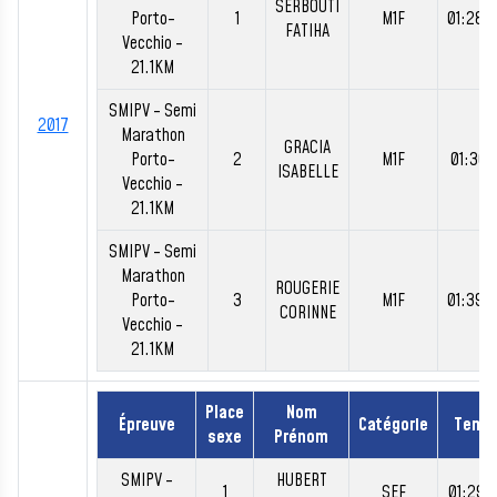
SERBOUTI
Porto-
1
M1F
01:28:
FATIHA
Vecchio -
21.1KM
SMIPV - Semi
2017
Marathon
GRACIA
Porto-
2
M1F
01:36:
ISABELLE
Vecchio -
21.1KM
SMIPV - Semi
Marathon
ROUGERIE
Porto-
3
M1F
01:39:
CORINNE
Vecchio -
21.1KM
Place
Nom
Épreuve
Catégorie
Temp
sexe
Prénom
SMIPV -
HUBERT
1
SEF
01:29: