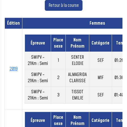
Retour à la course
Édition
Femmes
Place
Nom
Épreuve
Catégorie
Temp
sexe
Prénom
SMIPV -
SENTER
1
SEF
01:26:
21Km : Semi
ELODIE
2019
SMIPV -
ALMAGRIDA
2
M1F
01:38:
21Km : Semi
CLARISSE
SMIPV -
TISSOT
3
SEF
01:40:
21Km : Semi
EMILIE
Place
Nom
Épreuve
Catégorie
Temp
sexe
Prénom