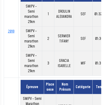
SMIPV -
Semi
DROULIN
1
SEF
01:32:
marathon
ALEXANDRA
21km
SMIPV -
2018
Semi
SERMIER
2
SEF
01:36:
marathon
TIFANY
21km
SMIPV -
Semi
GRACIA
3
M1F
01:37:
marathon
ISABELLE
21km
Place
Nom
Épreuve
Catégorie
Temp
sexe
Prénom
SMIPV - Semi
Marathon