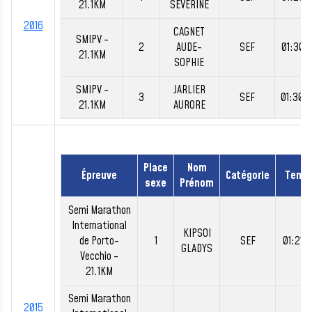
21.1KM
SEVERINE
2016
CAGNET
SMIPV -
2
AUDE-
SEF
01:30:
21.1KM
SOPHIE
SMIPV -
JARLIER
3
SEF
01:30:
21.1KM
AURORE
Place
Nom
Épreuve
Catégorie
Temp
sexe
Prénom
Semi Marathon
International
KIPSOI
de Porto-
1
SEF
01:21:
GLADYS
Vecchio -
21.1KM
Semi Marathon
2015