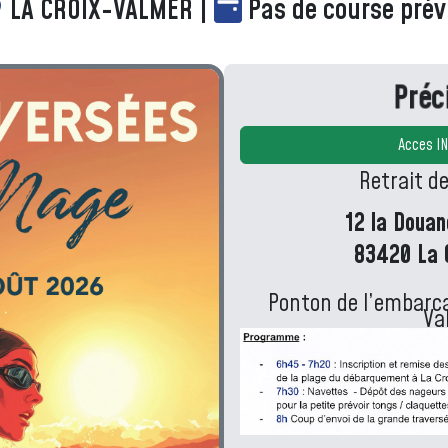
LA CROIX-VALMER |
Pas de course pré
Préc
Acces I
Retrait d
12 la Douane
83420 La 
Ponton de l’embarc
Va