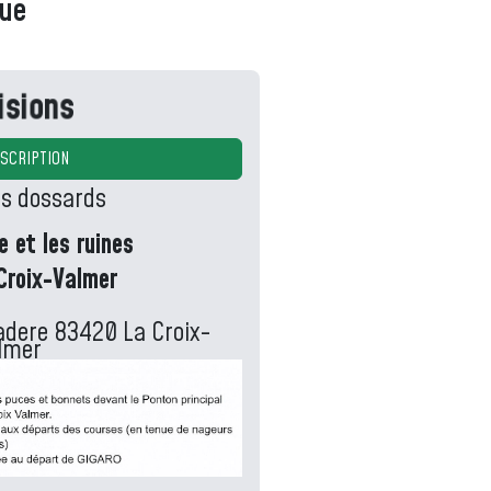
vue
isions
NSCRIPTION
es dossards
 et les ruines
Croix-Valmer
adere 83420 La Croix-
lmer