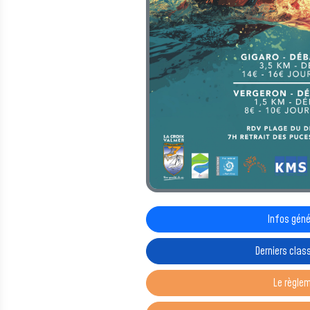
Infos gén
Derniers cla
Le règle