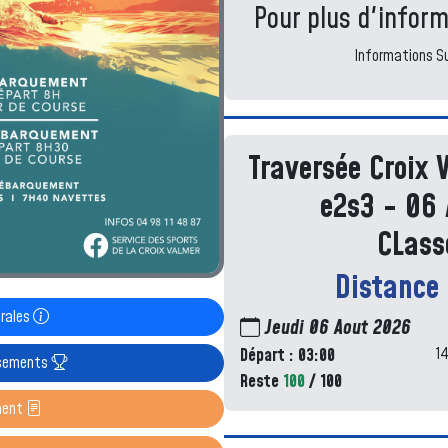
Pour plus d'infor
Informations S
Traversée Croix 
e2s3 - 06 
CLass
Distance
érales
Jeudi 06 Aout 2026
1
Départ : 03:00
ssements
Reste
100
/ 100
ment