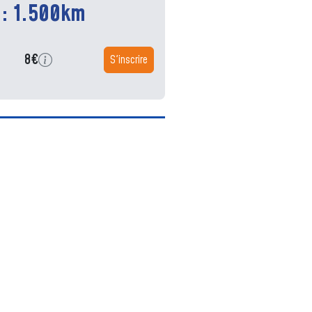
 : 1.500km
8€
S'inscrire