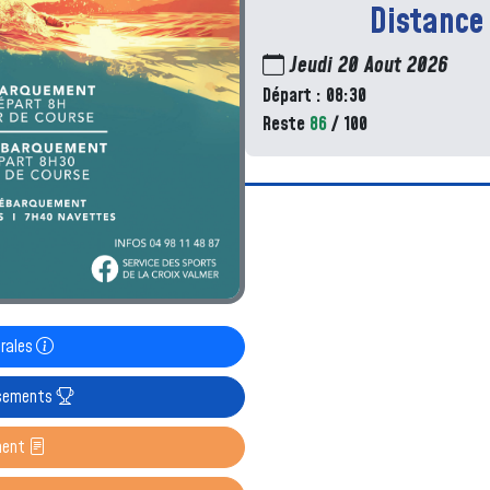
Distance
Jeudi 20 Aout 2026
Départ : 08:30
Reste
86
/ 100
érales
ssements
ment