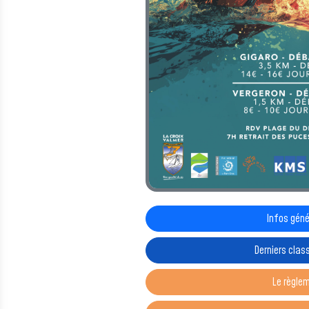
Infos gén
Derniers cla
Le règle